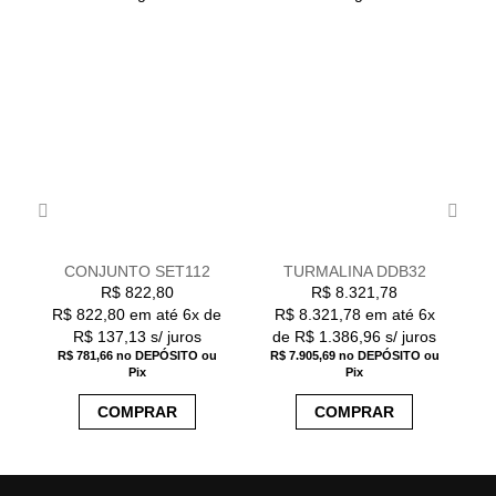
Previous
Nex
CONJUNTO SET112
TURMALINA DDB32
R$
822,80
R$
8.321,78
R$ 822,80
em até
6x de
R$ 8.321,78
em até
6x
R$ 137,13 s/ juros
de R$ 1.386,96 s/ juros
R$ 781,66
no DEPÓSITO ou
R$ 7.905,69
no DEPÓSITO ou
Pix
Pix
COMPRAR
COMPRAR